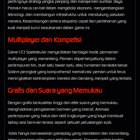
pentingnya strategi jangka panjang dan manajemen sumber daya.
Pemain harus cermat dalam mengelola ekonomi, mengembangkan
teknologi, dan membangun infrastruktur untuk mendukung pasukan
mereka. Keseimbangan antara ekspansi cepat dan pertahanan yang
kuat menjadi kunci kesuksesan dalam game ini.
Multiplayer dan Kompetisi
Game123 Spektakuler menyediakan berbagai mode permainan
multiplayer yang menantang. Pemain dapat bergabung dalam
pertempuran tim, duel satu lawan satu, atau turnamen berskala besar.
Sistem peringkat yang komprehensif memotivasi pemain untuk terus
meningkatkan keterampilan mereka dan bersaing menjadi yang terbaik.
Grafis dan Suara yang Memukau
Dengan grafis berkualitas tinggi dan efek suara yang memukau,
menghadirkan pengalaman bermain yang imersif. Animasi
pertempuran yang halus dan detil lingkungan yang kaya membuat
setiap sesi bermain terasa seperti sebuah petualangan epik.
tidak hanya menawarkan gameplay yang mendalam dan menantang,
tetapi juga komunitas yang aktif dan ramah. Dengan update konten