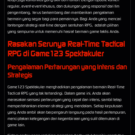
reguler, event-event khusus, dan dukungan yang responsif dari tim
pengembang, terus berkembang dan memberikan pengalaman
bermain yang segar bagi para pemainnya. Bagi Anda yang mencari
tantangan strategi real-time dengan sentuhan RPG, adalah pilihan
yang sempurna untuk memenuhi hasrat bermain game taktis Anda.
Rasakan Serunya Real-Time Tactical
RPG di Game123 Spektakuler
Pengalaman Pertarungan yang Intens dan
Strategis
Game123 Spektakuler menghadirkan pengalaman bermain Real-Time
Tactical RPG yang tak tertandingi. Dalam game ini, Anda akan
merasakan sensasi pertarungan yang cepat dan intens, sambil tetap
mempertahankan elemen strategi yang mendalam. Setiap keputusan
yang Anda ambil akan berpengaruh langsung pada hasil pertempuran,
menciptakan ketegangan dan kegembiraan yang sulit ditemukan di
game lain.