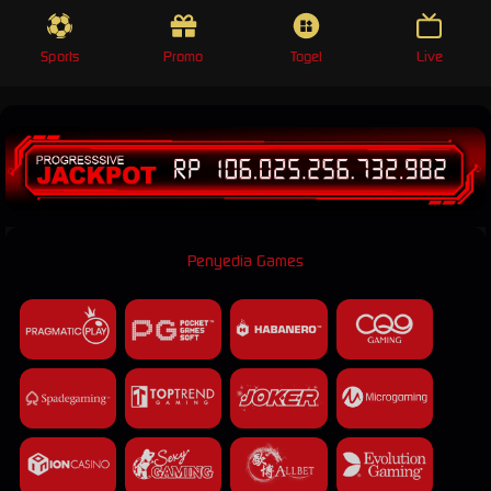
LiveChat
Sports
Promo
Togel
Live
Unduh APK
Penyedia Games