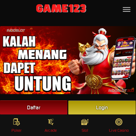
Beranda
Poker
Arcade
Slot
Live Casino
Sports
Promo
Togel
Live
Daftar
Login
Whatsapp
Poker
Arcade
Slot
Live Casino
Telegram