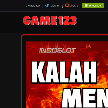
Whatsapp
Telegram
LiveChat
Unduh APK