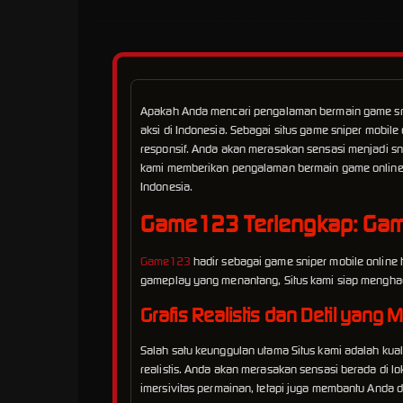
Apakah Anda mencari pengalaman bermain game s
aksi di Indonesia. Sebagai situs game sniper mobil
responsif. Anda akan merasakan sensasi menjadi sni
kami memberikan pengalaman bermain game online yan
Indonesia.
Game123 Terlengkap: Game
Game123
hadir sebagai game sniper mobile onlin
gameplay yang menantang, Situs kami siap menghad
Grafis Realistis dan Detil yang
Salah satu keunggulan utama Situs kami adalah kuali
realistis. Anda akan merasakan sensasi berada di l
imersivitas permainan, tetapi juga membantu Anda d