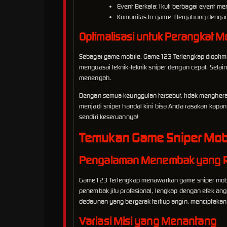
Event Berkala: Ikuti berbagai event me
Komunitas In-game: Bergabung dengan 
Optimalisasi untuk Perangkat M
Sebagai game mobile, Game123 Terlengkap dioptimal
menguasai teknik-teknik sniper dengan cepat. Selai
menengah.
Dengan semua keunggulan tersebut, tidak mengheran
menjadi sniper handal kini bisa Anda rasakan kapa
sendiri keseruannya!
Temukan Game Sniper Mob
Pengalaman Menembak yang Re
Game123 Terlengkap menawarkan game sniper mobil
penembak jitu profesional, lengkap dengan efek ang
dedaunan yang bergerak tertiup angin, menciptaka
Variasi Misi yang Menantang