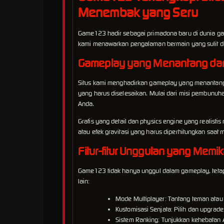
Menembak yang Seru
Game123 hadir sebagai primadona baru di dunia gam
kami menawarkan pengalaman bermain yang sulit di
Gameplay yang Menantang dan 
Situs kami menghadirkan gameplay yang menantang 
yang harus diselesaikan. Mulai dari misi pembunuh
Anda.
Grafis yang detail dan physics engine yang realis
atau efek gravitasi yang harus diperhitungkan saa
Fitur-fitur Unggulan yang Memik
Game123 tidak hanya unggul dalam gameplay, tetapi
lain:
Mode Multiplayer: Tantang teman atau 
Kustomisasi Senjata: Pilih dan upgrad
Sistem Ranking: Tunjukkan kehebatan A