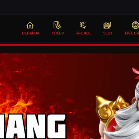
BERANDA
POKER
ARCADE
SLOT
LIVE C