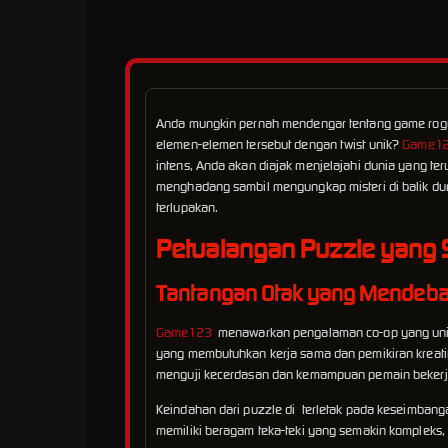
Anda mungkin pernah mendengar tentang game rog
elemen-elemen tersebut dengan twist unik?
Game12
intens, Anda akan diajak menjelajahi dunia yang 
menghadang sambil mengungkap misteri di balik dun
terlupakan.
Petualangan Puzzle yang 
Tantangan Otak yang Mendeba
Game123
menawarkan pengalaman co-op yang unik
yang membutuhkan kerja sama dan pemikiran kreatif
menguji kecerdasan dan kemampuan pemain bekerj
Keindahan dari puzzle di terletak pada keseimbanga
memiliki beragam teka-teki yang semakin kompleks