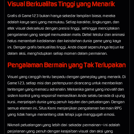
Visual Berkualitas Tinggi yang Menarik
Grafis di Game123 bukan hanya sekedar tampilan biasa; mereka
adalah karya seni yang memukau. Setiap karakter, lingkungan, dan
efek visual dieksekusi dengan presisi tinggi, sehingga menciptakan
pengalaman yang sangat memuaskan mata. Detail tekstur dan animasi
halus menambah kedalaman dan keindahan dunia game yang kaya
ini. Dengan grafis berkualitas tinggi, Anda dapat sepenuhnya terjun ke
dalam aksi, menghidupkan setiap momen dalam permainan.
Pengalaman Bermain yang Tak Terlupakan
Visual yang canggih tentu berpadu dengan gameplay yang menarik. Di
Game123, setiap misi dan pertempuran dirancang untuk memberikan
tantangan yang memacu adrenalin. Mekanika game yang inovatif dan
sistem kontrol yang responsif memastikan Anda selalu berada di ujung
kursi, menjelajah dunia yang penuh kejutan dan petualangan. Dengan
semua elemen ini, Situs Kami menjanjikan pengalaman bermain RPG
yang tidak hanya menantang otak tetapi juga menggugah emosi.
Nikmati petualangan yang lebih dari sekadar permainan—ini adalah
perjalanan yang penuh dengan keajaiban visual dan aksi yang