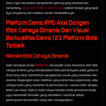
kamu ingin merasakan pengalaman gaming yang berbeda dan
menantang,
Game123 Platform Bola Terbaik
adalah tempat yang tepat.
Ayo bergabung dan buktikan sendiri kehebatannya!
Platform Game RPG Aksi Dengan
Efek Cahaya Dinamis Dan Visual
Berkualitas Game123 Platform Bola
Terbaik
Nikmati Efek Cahaya Dinamis
Saat memasuki dunia
Game123
, bersiaplah untuk terkesima oleh efek
cahaya dinamis yang menakjubkan! Efek pencahayaan pada game ini
dirancang untuk memberikan pengalaman visual yang memukau dan
realistis. Bayangkan sinar matahari yang menembus pepohonan, atau
cahaya bulan yang memantul di permukaan air—semua hadir dengan
detail luar biasa. Efek ini tidak hanya mempercantik permainan tetapi
juga menambah atmosfer yang mendalam, membuat setiap
pertempuran terasa lebih hidup dan menegangkan.