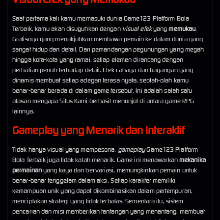
Saat pertama kali kamu memasuki dunia Game123 Platform Bola
Terbaik, kamu akan disuguhkan dengan
visual efek
yang
memukau
.
Grafisnya yang menakjubkan membawa pemain ke dalam dunia yang
sangat hidup dan detail. Dari pemandangan pegunungan yang megah
hingga kota-kota yang ramai, setiap elemen dirancang dengan
perhatian penuh terhadap detail. Efek cahaya dan bayangan yang
dinamis membuat setiap adegan terasa nyata, seolah-olah kamu
benar-benar berada di dalam game tersebut. Ini adalah salah satu
alasan mengapa Situs Kami berhasil menonjol di antara game RPG
lainnya.
Gameplay yang Menarik dan Interaktif
Tidak hanya visual yang mempesona,
gameplay
Game123 Platform
Bola Terbaik juga tidak kalah menarik. Game ini menawarkan
mekanika
permainan
yang kaya dan bervariasi, memungkinkan pemain untuk
benar-benar tenggelam dalam aksi. Setiap karakter memiliki
kemampuan unik yang dapat dikombinasikan dalam pertempuran,
menciptakan strategi yang tidak terbatas. Sementara itu, sistem
pencarian dan misi memberikan tantangan yang menantang, membuat