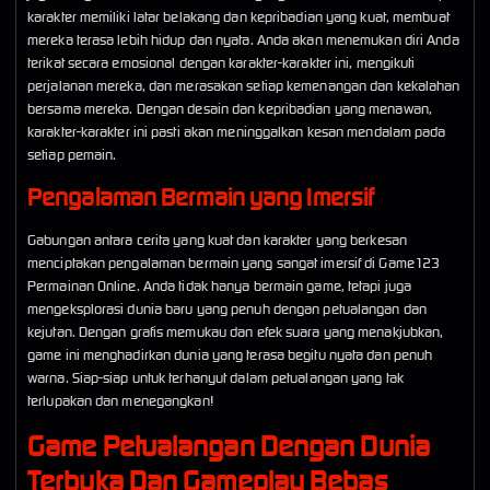
karakter memiliki latar belakang dan kepribadian yang kuat, membuat
mereka terasa lebih hidup dan nyata. Anda akan menemukan diri Anda
terikat secara emosional dengan karakter-karakter ini, mengikuti
perjalanan mereka, dan merasakan setiap kemenangan dan kekalahan
bersama mereka. Dengan desain dan kepribadian yang menawan,
karakter-karakter ini pasti akan meninggalkan kesan mendalam pada
setiap pemain.
Pengalaman Bermain yang Imersif
Gabungan antara cerita yang kuat dan karakter yang berkesan
menciptakan pengalaman bermain yang sangat imersif di Game123
Permainan Online. Anda tidak hanya bermain game, tetapi juga
mengeksplorasi dunia baru yang penuh dengan petualangan dan
kejutan. Dengan grafis memukau dan efek suara yang menakjubkan,
game ini menghadirkan dunia yang terasa begitu nyata dan penuh
warna. Siap-siap untuk terhanyut dalam petualangan yang tak
terlupakan dan menegangkan!
Game Petualangan Dengan Dunia
Terbuka Dan Gameplay Bebas