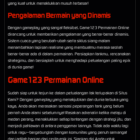
yang kuat untuk menaklukkan musuh terbesar!
Pengalaman Bermain yang Dinamis
Dengan gameplay yang sangat fleksibel, Game123 Permainan Online
dirancang untuk memberikan pengalaman yang benar-benar dinamis.
Sistem cuaca yang berubah-ubah serta siklus siang-malam
menambahkan lapisan realisme yang membuatmu merasa seolah
benar-benar ada di dalam permainan. Persiapkan tankmu, rencanakan
strategimu, dan bersiaplah untuk menghadapi petualangan paling epik
di dunia game!
Game123 Permainan Online
Sudah siap untuk terjun ke dalam petualangan tak terlupakan di Situs
Kami? Dengan gameplay yang menakjubkan dan dunia terbuka yang
kaya, Anda akan merasakan sensasi peperangan tank yang belum
pernah Anda alami sebelumnya! Rasakan adrenalin ketika melaju di
medan perang, menaklukkan setiap tantangan dengan strategi jitu, dan
menjadi pahlawan di antara penggemar lainnya. Tidak ada waktu lagi
untuk ragu—bergabunglah dengan komunitas yang penuh semangat
dan jadilah bagian dari cerita epik ini. Siapkan diri Anda untuk