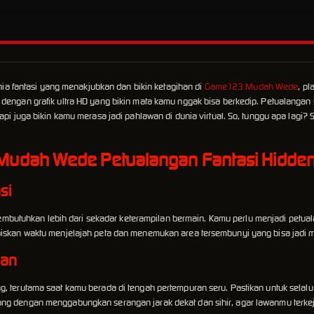
unia fantasi yang menakjubkan dan bikin ketagihan di
Game123 Mudah Wede
, pl
dengan grafik ultra HD yang bikin mata kamu nggak bisa berkedip. Petualangan s
api juga bikin kamu merasa jadi pahlawan di dunia virtual. So, tunggu apa lagi
Mudah Wede Petualangan Fantasi Hidde
si
butuhkan lebih dari sekadar keterampilan bermain. Kamu perlu menjadi petualan
biskan waktu menjelajah peta dan menemukan area tersembunyi yang bisa jadi m
han
g, terutama saat kamu berada di tengah pertempuran seru. Pastikan untuk selal
ng dengan menggabungkan serangan jarak dekat dan sihir, agar lawanmu terkeju