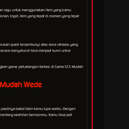
an ragu untuk menggunakan item yang kamu
inan. Ingat, item yang tepat di momen yang tepat
mukan quest tersembunyi atau area rahasia yang
secara menyeluruh bisa menjadi kunci untuk
nangkan game petualangan fantasi di Game123 Mudah
3 Mudah Wede
pastinya bakal bikin kamu lupa waktu. Dengan
 menantang keahlian bermainmu. Kamu bisa jadi