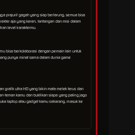
ngga prajurit gagah yang siap bertarung, semua bisa
akter aja yang keren, tantangan dan misi dalam
kan level karaktermu.
mu bisa berkolaborasi dengan pemain lain untuk
u yang punya minat sama dalam dunia game
n grafik ultra HD yang bikin mata melek terus dan
an-teman kamu dan buktikan siapa yang paling jago
buka laptop atau gadget kamu sekarang, masuk ke