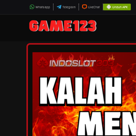
Whatsapp
Telegram
LiveChat
Unduh APK