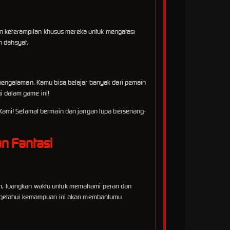
n keterampilan khusus mereka untuk mengatasi
n dahsyat.
 pengalaman. Kamu bisa belajar banyak dari pemain
i dalam game ini!
 Kami! Selamat bermain dan jangan lupa bersenang-
n Fantasi
an, luangkan waktu untuk memahami peran dan
 Mengetahui kemampuan ini akan membantumu