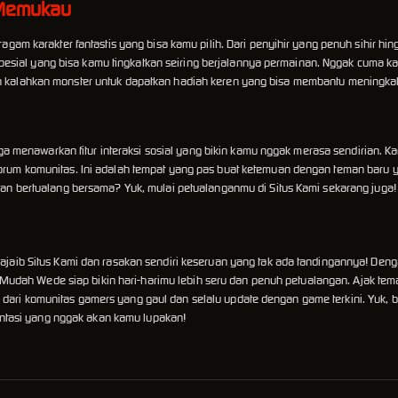
 Memukau
eragam karakter fantastis yang bisa kamu pilih. Dari penyihir yang penuh sihir hi
sial yang bisa kamu tingkatkan seiring berjalannya permainan. Nggak cuma kar
an kalahkan monster untuk dapatkan hadiah keren yang bisa membantu meningkat
menawarkan fitur interaksi sosial yang bikin kamu nggak merasa sendirian. Ka
 forum komunitas. Ini adalah tempat yang pas buat ketemuan dengan teman bar
 dan bertualang bersama? Yuk, mulai petualanganmu di Situs Kami sekarang juga!
 ajaib Situs Kami dan rasakan sendiri keseruan yang tak ada tandingannya! Denga
udah Wede siap bikin hari-harimu lebih seru dan penuh petualangan. Ajak tem
 dari komunitas gamers yang gaul dan selalu update dengan game terkini. Yuk, 
tasi yang nggak akan kamu lupakan!