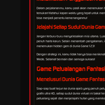
Dalam perjalananmu, kamu pasti akan menemukan b
temukan! Ketahui kapan waktu yang tepat untuk meng
bisa menjadi penentu kemenanganmu!
Jelajahi Setiap Sudut Dunia Ga
Jangan terburu-buru menyelesaikan misi utama. Lua
penuh harta karun. Selain menambah pengalaman, in
menemukan hidden gem di dunia Game123!
Dengan strategi ini, kamu tidak hanya bisa menik
Wede. Selamat bermain dan semoga sukses!
Game Petualangan Fantas
Menelusuri Dunia Game Fantas
Siap-siap buat terjun ke dunia ajaib yang penuh 
grafik ultra HD, setiap sudut dunia virtual ini bak
petualang sejati dan menjelajahi hutan yang memikat