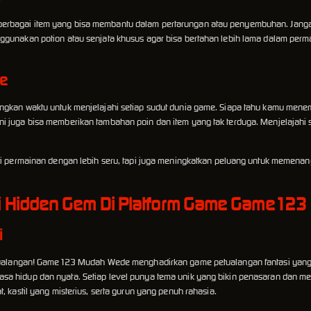
erbagai item yang bisa membantu dalam pertarungan atau penyembuhan. Jang
gunakan potion atau senjata khusus agar bisa bertahan lebih lama dalam perma
me
ngkan waktu untuk menjelajahi setiap sudut dunia game. Siapa tahu kamu mene
i juga bisa memberikan tambahan poin dan item yang tak terduga. Menjelajahi 
mati permainan dengan lebih seru, tapi juga meningkatkan peluang untuk meme
i Hidden Gem Di Platform Game Game12
i
petualangan! Game123 Mudah Wede menghadirkan game petualangan fantasi yang 
al terasa hidup dan nyata. Setiap level punya tema unik yang bikin penasaran dan
, kastil yang misterius, serta gurun yang penuh rahasia.