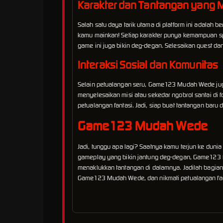
Karakter dan Tantangan yang
Salah satu daya tarik utama di platform ini adalah b
kamu mainkan! Setiap karakter punya kemampuan spe
game ini juga bikin deg-degan. Selesaikan quest d
Interaksi Sosial dan Komunitas
Selain petualangan seru, Game123 Mudah Wede juga 
menyelesaikan misi atau sekedar ngobrol santai di
petualangan fantasi. Jadi, siap buat tantangan baru
Game123 Mudah Wede
Jadi, tunggu apa lagi? Saatnya kamu terjun ke dunia
gameplay yang bikin jantung deg-degan, Game123 M
menaklukkan tantangan di dalamnya. Jadilah bagian
Game123 Mudah Wede, dan nikmati petualangan fan