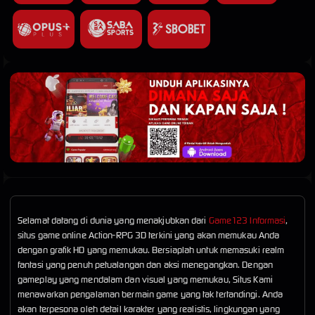
Selamat datang di dunia yang menakjubkan dari
Game123 Informasi
,
situs game online Action-RPG 3D terkini yang akan memukau Anda
dengan grafik HD yang memukau. Bersiaplah untuk memasuki realm
fantasi yang penuh petualangan dan aksi menegangkan. Dengan
gameplay yang mendalam dan visual yang memukau, Situs Kami
menawarkan pengalaman bermain game yang tak tertandingi. Anda
akan terpesona oleh detail karakter yang realistis, lingkungan yang