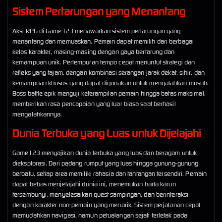
Sistem Pertarungan yang Menantang
Aksi RPG di Game123 menawarkan sistem pertarungan yang
menantang dan memuaskan. Pemain dapat memilih dari berbagai
kelas karakter, masing-masing dengan gaya bertarung dan
kemampuan unik. Pertempuran tempo cepat menuntut strategi dan
refleks yang tajam, dengan kombinasi serangan jarak dekat, sihir, dan
kemampuan khusus yang dapat digunakan untuk mengalahkan musuh.
Boss battle epik menguji keterampilan pemain hingga batas maksimal,
memberikan rasa pencapaian yang luar biasa saat berhasil
mengalahkannya.
Dunia Terbuka yang Luas untuk Dijelajahi
Game123 menyajikan dunia terbuka yang luas dan beragam untuk
dieksplorasi. Dari padang rumput yang luas hingga gunung-gunung
berbatu, setiap area memiliki rahasia dan tantangan tersendiri. Pemain
dapat bebas menjelajahi dunia ini, menemukan harta karun
tersembunyi, menyelesaikan quest sampingan, dan berinteraksi
dengan karakter non-pemain yang menarik. Sistem perjalanan cepat
memudahkan navigasi, namun petualangan sejati terletak pada