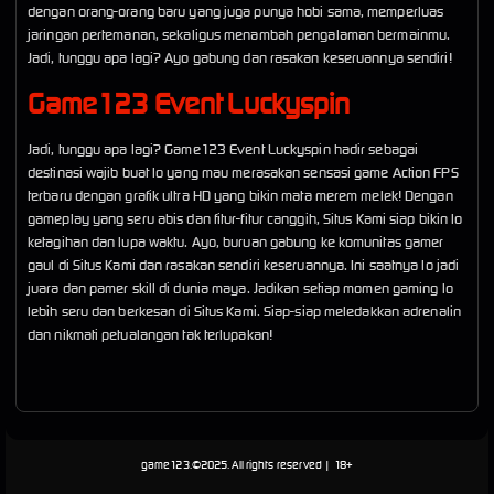
dengan orang-orang baru yang juga punya hobi sama, memperluas
jaringan pertemanan, sekaligus menambah pengalaman bermainmu.
Jadi, tunggu apa lagi? Ayo gabung dan rasakan keseruannya sendiri!
Game123 Event Luckyspin
Jadi, tunggu apa lagi? Game123 Event Luckyspin hadir sebagai
destinasi wajib buat lo yang mau merasakan sensasi game Action FPS
terbaru dengan grafik ultra HD yang bikin mata merem melek! Dengan
gameplay yang seru abis dan fitur-fitur canggih, Situs Kami siap bikin lo
ketagihan dan lupa waktu. Ayo, buruan gabung ke komunitas gamer
gaul di Situs Kami dan rasakan sendiri keseruannya. Ini saatnya lo jadi
juara dan pamer skill di dunia maya. Jadikan setiap momen gaming lo
lebih seru dan berkesan di Situs Kami. Siap-siap meledakkan adrenalin
dan nikmati petualangan tak terlupakan!
game123
.©2025. All rights reserved | 18+