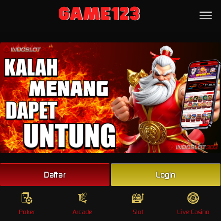
Beranda
Poker
Arcade
Slot
Live Casino
Sports
Promo
Togel
Live
Daftar
Login
Whatsapp
Poker
Arcade
Slot
Live Casino
Telegram