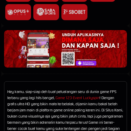
Hey kamu, siap-siap deh buat petualangan seru di dunia game FPS
terbaru yang lagi hits banget,
Game123 Event Luckyspin
! Dengan
grafis ultra HD yang bikin mata terbelalak, dijamin kamu bakal betah
berjam-jam main di platform game online paling keren ini. Di Situs Kami,
bukan cuma visualnya aja yang bikin jatuh cinta, tapi juga pengalaman
bermain yang bikin adrenalin kamu terpacu terus! Game ini bener-
bener cocok buat kamu yang suka tantangan dan pengen jadi bagian