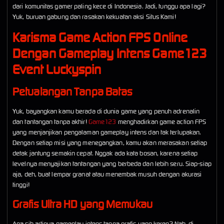
dari komunitas gamer paling kece di Indonesia. Jadi, tunggu apa lagi?
Yuk, buruan gabung dan rasakan kekuatan aksi Situs Kami!
Karisma Game Action FPS Online
Dengan Gameplay Intens Game123
Event Luckyspin
Petualangan Tanpa Batas
Yuk, bayangkan kamu berada di dunia game yang penuh adrenalin
dan tantangan tanpa akhir!
Game123
menghadirkan game action FPS
yang menjanjikan pengalaman gameplay intens dan tak terlupakan.
Dengan setiap misi yang menegangkan, kamu akan merasakan setiap
detak jantung semakin cepat. Nggak ada kata bosan, karena setiap
levelnya menyajikan tantangan yang berbeda dan lebih seru. Siap-siap
aja, deh, buat lempar granat atau menembak musuh dengan akurasi
tinggi!
Grafis Ultra HD yang Memukau
Apa sih artinya gameplay intens tanpa grafis yang keren? Nah, di