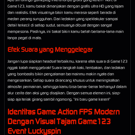
Game123, kamu bakal dimanjakan dengan grafis ultra HD yang tajam
dan realistis. Efek visualnya bikin kamu merasa seperti berada di
medan perang sungguhan. Dari ledakan yang spektakuler sampai
detail terkecil di setiap sudut, semuanya dibuat dengan sangat
mempesona. Pastinya, ini bakal bikin kamu betah berlama-lama main
tanpa pegel di mata.
Efek Suara yang Menggelegar
Jangan lupa siapkan headset terbaikmu, karena efek suara di Game123
nggak kalah menggebrak! Suara langkah kaki, tembakan, dan ledakan
yang bombastis bikin pengalaman bermainmu makin nyata dan
mengesankan. Setiap suara dirancang khusus untuk meningkatkan
atmosfer permainan, sehingga kamu bisa benar-benar terhanyut dalam
alur cerita dan aksi yang disajikan. Dengan semua elemen ini, siap-
siap aja teriak girang sambil ngomong, “Ini baru game keren!”
Identitas Game Action FPS Modern
Dengan Visual Tajam Game123
Event Luckyspin