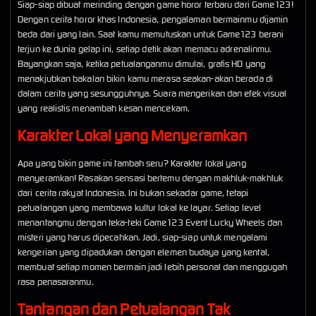
Siap-siap dibuat merinding dengan game horor terbaru dari Game123!
Dengan cerita horor khas Indonesia, pengalaman bermainmu dijamin
beda dari yang lain. Saat kamu memutuskan untuk Game123 berani
terjun ke dunia gelap ini, setiap detik akan memacu adrenalinmu.
Bayangkan saja, ketika petualanganmu dimulai, grafis HD yang
menakjubkan bakalan bikin kamu merasa seakan-akan berada di
dalam cerita yang sesungguhnya. Suara mengerikan dan efek visual
yang realistis menambah kesan mencekam.
Karakter Lokal yang Menyeramkan
Apa yang bikin game ini tambah seru? Karakter lokal yang
menyeramkan! Rasakan sensasi bertemu dengan makhluk-makhluk
dari cerita rakyat Indonesia. Ini bukan sekadar game, tetapi
petualangan yang membawa kultur lokal ke layar. Setiap level
menantangmu dengan teka-teki Game123 Event Lucky Wheels dan
misteri yang harus dipecahkan. Jadi, siap-siap untuk mengalami
kengerian yang dipadukan dengan elemen budaya yang kental,
membuat setiap momen bermain jadi lebih personal dan menggugah
rasa penasaranmu.
Tantangan dan Petualangan Tak